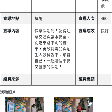
學務
處
宣導地點
操場
宣導人次
460
宣導內容
快樂假期到！記得注
宣導成效
良好
意交通與戲水安全。
別吃來路不明的糖
果，勇敢對毒品與陌
生人飲料說不。珍愛
自己，一起過個平安
又健康的假期！
經費來源
經費總額
活動照片：