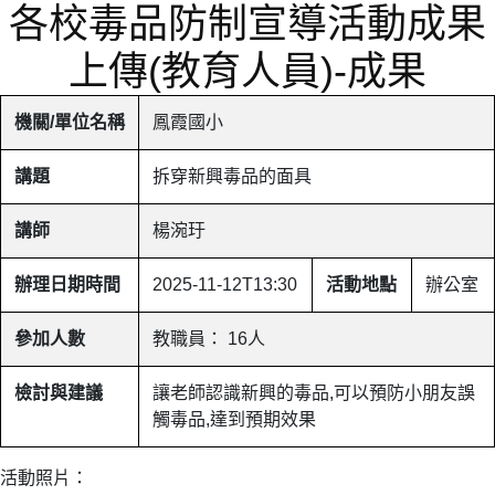
各校毒品防制宣導活動成果
上傳(教育人員)-成果
機關/單位名稱
鳳霞國小
講題
拆穿新興毒品的面具
講師
楊涴玗
辦理日期時間
2025-11-12T13:30
活動地點
辦公室
參加人數
教職員： 16人
檢討與建議
讓老師認識新興的毒品,可以預防小朋友誤
觸毒品,達到預期效果
活動照片：