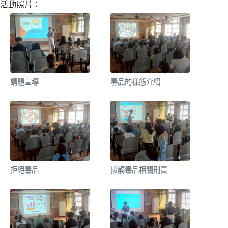
活動照片：
講題宣導
毒品的樣態介紹
拒絕毒品
接觸毒品相關刑責