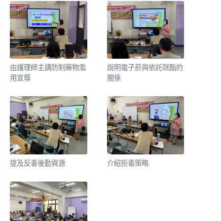
由護理師主講防制藥物濫
說明電子菸與依託咪酯的
用宣導
關係
提及反毒後勤資源
介紹拒毒策略