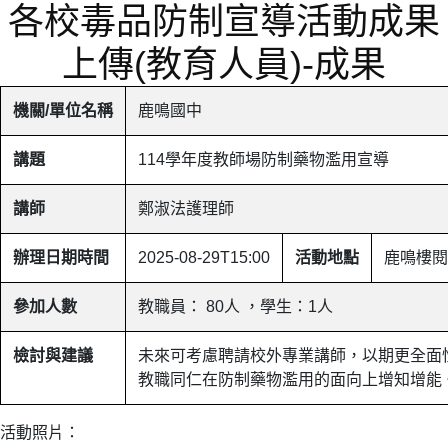
各校毒品防制宣導活動成果
上傳(教育人員)-成果
機關/單位名稱
鹿鳴國中
講題
114學年度教師場防制藥物濫用宣導
講師
鄭淑法護理師
辦理日期時間
2025-08-29T15:00
活動地點
鹿鳴樓閱
參加人數
教職員： 80人 ，學生：1人
檢討與建議
未來可考慮聘請校外專業講師，以期更全面
教職同仁在防制藥物濫用的面向上增知增能
活動照片：