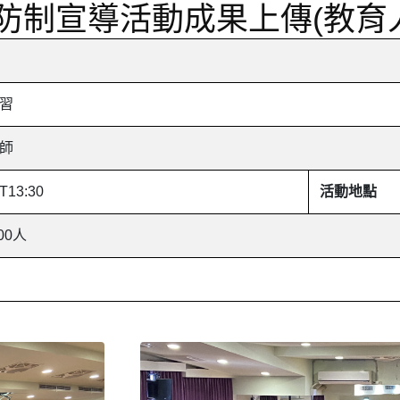
防制宣導活動成果上傳(教育人
習
師
1T13:30
活動地點
00人